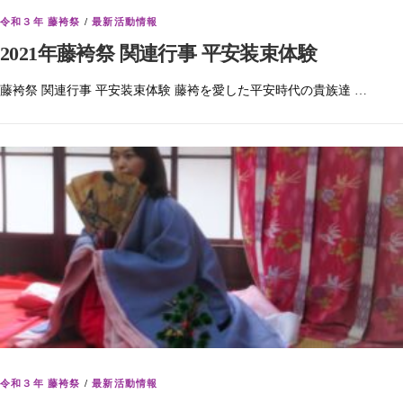
令和３年 藤袴祭
/
最新活動情報
2021年藤袴祭 関連行事 平安装束体験
藤袴祭 関連行事 平安装束体験 藤袴を愛した平安時代の貴族達 …
令和３年 藤袴祭
/
最新活動情報