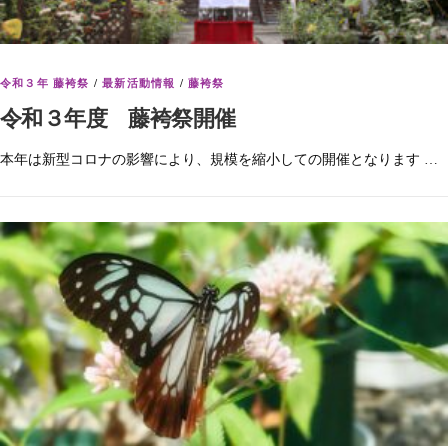
令和３年 藤袴祭
/
最新活動情報
/
藤袴祭
令和３年度 藤袴祭開催
本年は新型コロナの影響により、規模を縮小しての開催となります …