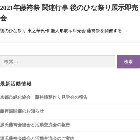
2021年藤袴祭 関連行事 後のひな祭り展示即売
会
後のひな祭り 東之華氏作 雛人形展示即売会 藤袴祭を開催する …
検
索:
最新活動情報
京都市緑化協会 藤袴挿芽作り見学会の報告
藤袴湯開催のお知らせ
源氏藤袴会総会と活動交流会の報告
源氏藤袴会総会と活動交流会のご案内