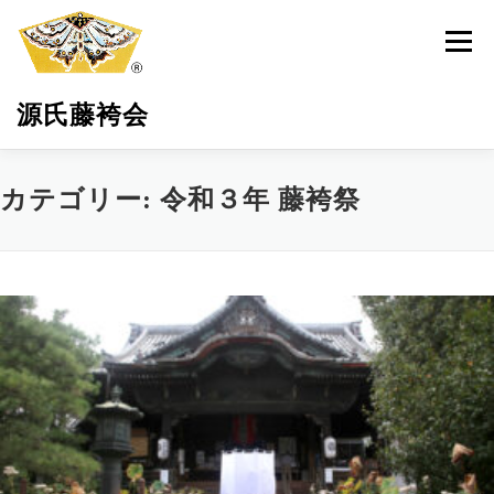
コ
ン
メニュ
テ
ン
源氏藤袴会
ツ
へ
ス
キ
源氏藤袴会とは
最新活動情報
藤袴の保全育成
カテゴリー:
令和３年 藤袴祭
ッ
プ
環境・地域貢献
藤袴祭
藤袴商品
サポーター募集
お問い合わせ