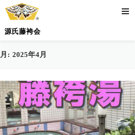
コ
ン
メニュ
テ
ン
源氏藤袴会
ツ
へ
ス
キ
源氏藤袴会とは
最新活動情報
藤袴の保全育成
月:
2025年4月
ッ
プ
環境・地域貢献
藤袴祭
藤袴商品
サポーター募集
お問い合わせ