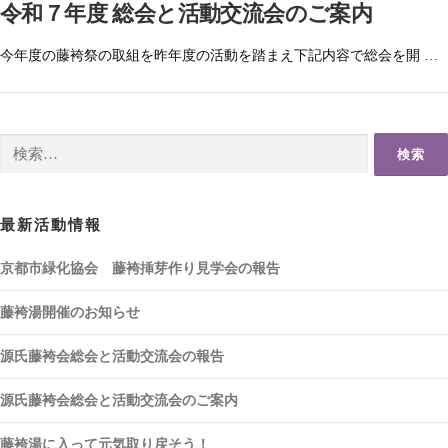
令和７年度 総会と活動交流会のご案内
今年度の藤袴祭の取組を昨年度の活動を踏まえ下記内容で総会を開 …
検
索:
最新活動情報
京都市緑化協会 藤袴挿芽作り見学会の報告
藤袴湯開催のお知らせ
源氏藤袴会総会と活動交流会の報告
源氏藤袴会総会と活動交流会のご案内
藤袴湯に入って元気取り戻そう！