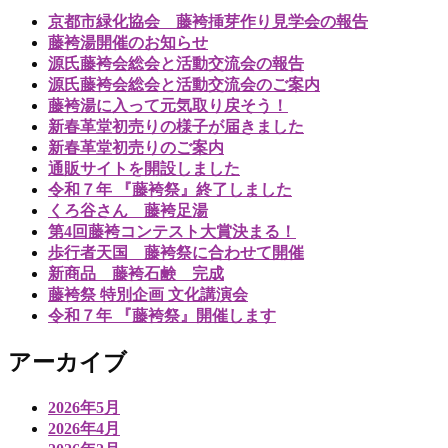
京都市緑化協会 藤袴挿芽作り見学会の報告
藤袴湯開催のお知らせ
源氏藤袴会総会と活動交流会の報告
源氏藤袴会総会と活動交流会のご案内
藤袴湯に入って元気取り戻そう！
新春革堂初売りの様子が届きました
新春革堂初売りのご案内
通販サイトを開設しました
令和７年 『藤袴祭』終了しました
くろ谷さん 藤袴足湯
第4回藤袴コンテスト大賞決まる！
歩行者天国 藤袴祭に合わせて開催
新商品 藤袴石鹸 完成
藤袴祭 特別企画 文化講演会
令和７年 『藤袴祭』開催します
アーカイブ
2026年5月
2026年4月