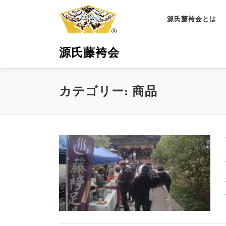
コ
ン
源氏藤袴会とは
テ
ン
源氏藤袴会
ツ
へ
ス
カテゴリー:
商品
キ
ッ
プ