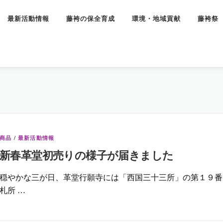
最新活動情報
藤袴の保全育成
環境・地域貢献
藤袴祭
商品
/
最新活動情報
新春革堂初売りの様子が届きました
穏やかな三が日、革堂行願寺には「西国三十三所」の第１９番
札所 …