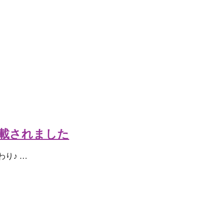
載されました
り♪ …