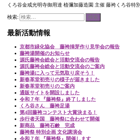
くろ谷金戒光明寺御用達 植彌加藤造園 主催 藤袴くろ谷特別
検索:
最新活動情報
京都市緑化協会 藤袴挿芽作り見学会の報告
藤袴湯開催のお知らせ
源氏藤袴会総会と活動交流会の報告
源氏藤袴会総会と活動交流会のご案内
藤袴湯に入って元気取り戻そう！
新春革堂初売りの様子が届きました
新春革堂初売りのご案内
通販サイトを開設しました
令和７年 『藤袴祭』終了しました
くろ谷さん 藤袴足湯
第4回藤袴コンテスト大賞決まる！
歩行者天国 藤袴祭に合わせて開催
新商品 藤袴石鹸 完成
藤袴祭 特別企画 文化講演会
令和７年 『藤袴祭』開催します