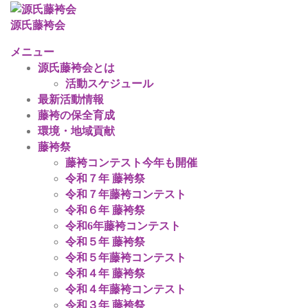
コ
ン
源氏藤袴会
テ
メニュー
ン
源氏藤袴会とは
ツ
活動スケジュール
へ
最新活動情報
ス
藤袴の保全育成
キ
環境・地域貢献
ッ
藤袴祭
プ
藤袴コンテスト今年も開催
令和７年 藤袴祭
令和７年藤袴コンテスト
令和６年 藤袴祭
令和6年藤袴コンテスト
令和５年 藤袴祭
令和５年藤袴コンテスト
令和４年 藤袴祭
令和４年藤袴コンテスト
令和３年 藤袴祭