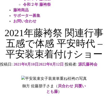
令和２年 藤袴祭
藤袴商品
サポーター募集
お問い合わせ
2021年藤袴祭 関連行事
五感で体感 平安時代 –
平安装束着付けショー
投稿日:
2021年8月10日
2022年8月12日
投稿者:
源氏藤袴会
御方 佐藤朋子さま（
貝合わせ 貝覆い
とも藤
）