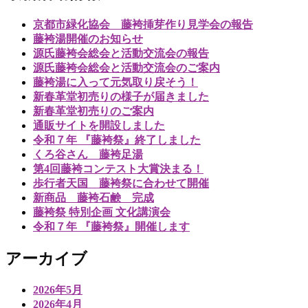
京都市緑化協会 藤袴挿芽作り見学会の報告
藤袴湯開催のお知らせ
源氏藤袴会総会と活動交流会の報告
源氏藤袴会総会と活動交流会のご案内
藤袴湯に入って元気取り戻そう！
新春革堂初売りの様子が届きました
新春革堂初売りのご案内
通販サイトを開設しました
令和７年 『藤袴祭』終了しました
くろ谷さん 藤袴足湯
第4回藤袴コンテスト大賞決まる！
歩行者天国 藤袴祭に合わせて開催
新商品 藤袴石鹸 完成
藤袴祭 特別企画 文化講演会
令和７年 『藤袴祭』開催します
アーカイブ
2026年5月
2026年4月