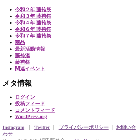
令和２年 藤袴祭
令和３年 藤袴祭
令和４年 藤袴祭
令和６年 藤袴祭
令和７年 藤袴祭
商品
最新活動情報
藤袴湯
藤袴祭
関連イベント
メタ情報
ログイン
投稿フィード
コメントフィード
WordPress.org
Instagram
｜
Twitter
｜
プライバシーポリシー
｜
お問い合
わせ