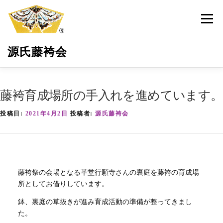
コ
ン
メニュ
テ
ン
源氏藤袴会
ツ
へ
ス
キ
源氏藤袴会とは
最新活動情報
藤袴の保全育成
藤袴育成場所の手入れを進めています。
ッ
プ
投稿日:
2021年4月2日
投稿者:
源氏藤袴会
環境・地域貢献
藤袴祭
藤袴商品
サポーター募集
お問い合わせ
藤袴祭の会場となる革堂行願寺さんの裏庭を藤袴の育成場
所としてお借りしています。
鉢、裏庭の草抜きが進み育成活動の準備が整ってきまし
た。