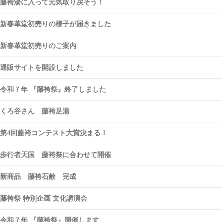
藤袴湯に入って元気取り戻そう！
新春革堂初売りの様子が届きました
新春革堂初売りのご案内
通販サイトを開設しました
令和７年 『藤袴祭』終了しました
くろ谷さん 藤袴足湯
第4回藤袴コンテスト大賞決まる！
歩行者天国 藤袴祭に合わせて開催
新商品 藤袴石鹸 完成
藤袴祭 特別企画 文化講演会
令和７年 『藤袴祭』開催します