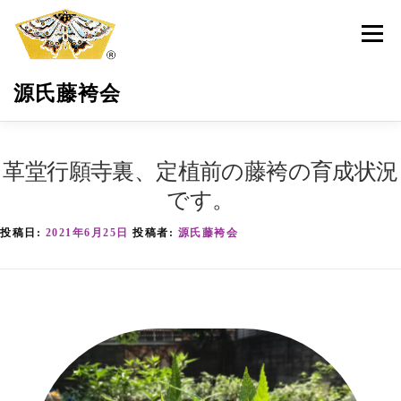
コ
ン
メニュ
テ
ン
源氏藤袴会
ツ
へ
ス
キ
源氏藤袴会とは
最新活動情報
藤袴の保全育成
革堂行願寺裏、定植前の藤袴の育成状況
ッ
プ
です。
環境・地域貢献
藤袴祭
藤袴商品
投稿日:
2021年6月25日
投稿者:
源氏藤袴会
サポーター募集
お問い合わせ