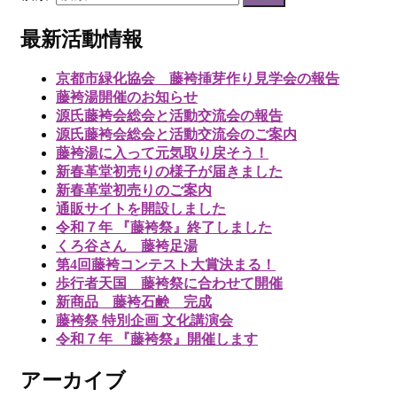
最新活動情報
京都市緑化協会 藤袴挿芽作り見学会の報告
藤袴湯開催のお知らせ
源氏藤袴会総会と活動交流会の報告
源氏藤袴会総会と活動交流会のご案内
藤袴湯に入って元気取り戻そう！
新春革堂初売りの様子が届きました
新春革堂初売りのご案内
通販サイトを開設しました
令和７年 『藤袴祭』終了しました
くろ谷さん 藤袴足湯
第4回藤袴コンテスト大賞決まる！
歩行者天国 藤袴祭に合わせて開催
新商品 藤袴石鹸 完成
藤袴祭 特別企画 文化講演会
令和７年 『藤袴祭』開催します
アーカイブ