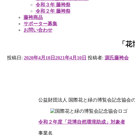
令和３年 藤袴祭
令和２年 藤袴祭
藤袴商品
サポーター募集
お問い合わせ
「花
投稿日:
2020年4月10日
2021年4月10日
投稿者:
源氏藤袴会
公益財団法人 国際花と緑の博覧会記念協会の
令和２年度「花博自然環境助成」対象者
事業名