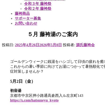
令和３年 藤袴祭
令和２年 藤袴祭
藤袴商品
サポーター募集
お問い合わせ
５月 藤袴湯のご案内
投稿日:
2025年4月26日
2026年5月8日
投稿者:
源氏藤袴会
ゴールデンウィークに銭湯をハシゴして日頃の疲れを癒
これからの暑い季節に向けてお湯につかって暑熱順化で
症対策しませんか？
5月2日（金）
初音湯
京都市中京区押小路通高倉西入ル左京町143
https://x.com/hatsuneyu_kyoto