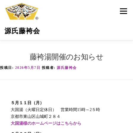
コ
ン
メニュ
テ
ン
源氏藤袴会
ツ
へ
ス
キ
源氏藤袴会とは
最新活動情報
藤袴の保全育成
藤袴湯開催のお知らせ
ッ
プ
投稿日:
2026年5月7日
投稿者:
源氏藤袴会
環境・地域貢献
藤袴祭
藤袴商品
サポーター募集
お問い合わせ
５月１１日（月）
大国湯（火曜日定休日） 営業時間15時～2５時
京都市東山区山城町２８４
大国湯様のホームページはこちらから