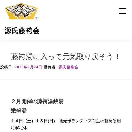
コ
ン
メニュ
テ
ン
源氏藤袴会
ツ
へ
ス
キ
源氏藤袴会とは
最新活動情報
藤袴の保全育成
藤袴湯に入って元気取り戻そう！
ッ
プ
投稿日:
2026年2月24日
投稿者:
源氏藤袴会
環境・地域貢献
藤袴祭
藤袴商品
サポーター募集
お問い合わせ
２月開催の藤袴湯銭湯
栄盛湯
１４日（土）１５日(日)
地元ボランティア育生の藤袴使用
月曜定休