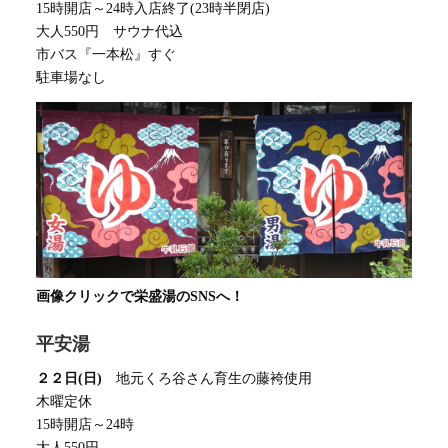
15時開店～24時入店終了(23時半閉店)
大人550円 サウナ代込
市バス『一本松』すぐ
駐車場なし
画像クリックで栄盛湯のSNSへ！
平安湯
２２日(日)
地元くろ谷さん育生の藤袴使用
木曜定休
15時開店～24時
大人550円