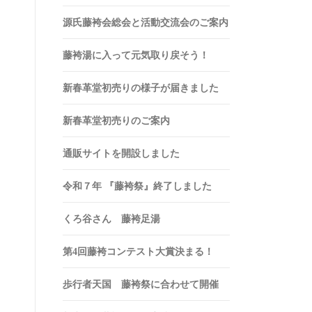
源氏藤袴会総会と活動交流会のご案内
藤袴湯に入って元気取り戻そう！
新春革堂初売りの様子が届きました
新春革堂初売りのご案内
通販サイトを開設しました
令和７年 『藤袴祭』終了しました
くろ谷さん 藤袴足湯
第4回藤袴コンテスト大賞決まる！
歩行者天国 藤袴祭に合わせて開催