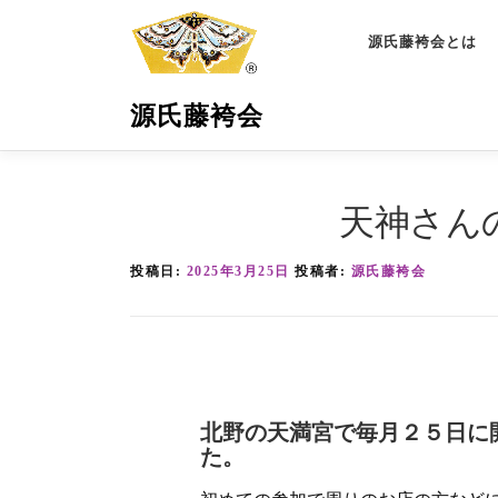
コ
ン
源氏藤袴会とは
テ
ン
源氏藤袴会
ツ
へ
ス
天神さん
キ
ッ
プ
投稿日:
2025年3月25日
投稿者:
源氏藤袴会
北野の天満宮で毎月２５日に
た。