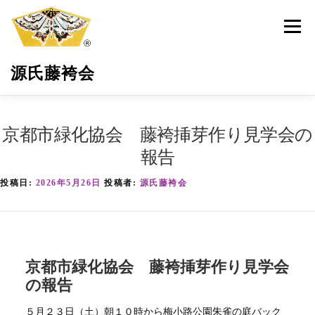
コ
ン
メニュ
テ
ン
源氏藤袴会
ツ
へ
ス
キ
源氏藤袴会とは
最新活動情報
藤袴の保全育成
京都市緑化協会 藤袴挿芽作り見学会の
ッ
プ
報告
環境・地域貢献
藤袴祭
藤袴商品
投稿日:
2026年5月26日
投稿者:
源氏藤袴会
サポーター募集
お問い合わせ
京都市緑化協会 藤袴挿芽作り見学会
の報告
５月２３日（土）朝１０時から梅小路公園朱雀の庭バック