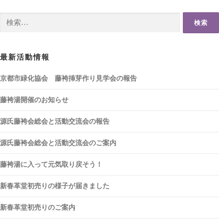
検
索:
最新活動情報
京都市緑化協会 藤袴挿芽作り見学会の報告
藤袴湯開催のお知らせ
源氏藤袴会総会と活動交流会の報告
源氏藤袴会総会と活動交流会のご案内
藤袴湯に入って元気取り戻そう！
新春革堂初売りの様子が届きました
新春革堂初売りのご案内