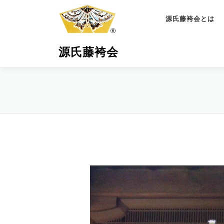
コ
ン
源氏藤袴会とは
テ
ン
源氏藤袴会
ツ
へ
ス
キ
ッ
プ