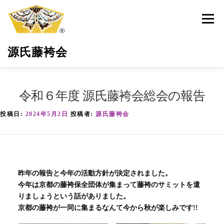
コ
ン
メニュ
テ
ン
源氏藤袴会
ツ
へ
ス
キ
源氏藤袴会とは
最新活動情報
藤袴の保全育成
令和６年度 源氏藤袴会総会の報告
ッ
プ
投稿日:
2024年5月2日
投稿者:
源氏藤袴会
環境・地域貢献
藤袴祭
藤袴商品
サポーター募集
お問い合わせ
昨年の報告と今年の活動方針が決定されました。
今年は京都の藤袴保全団体が集まって藤袴のサミットを遣
りましょうという話がありました。
京都の藤袴が一同に集まるなんて今から秋が楽しみです!!