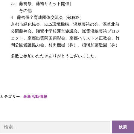
ル、藤袴祭、藤袴サミット開催）
その他
4 藤袴保全育成団体交流会（敬称略）
京都市緑化協会、KES環境機構、深草藤袴の会、深草北前
公園藤袴会、翔鸞小学校運営協議会、嵐電沿線藤袴プロジ
ェクト、京都出雲阿国顕彰会、京都ハリストス正教会、竹
間公園愛護協力会、村田機械（株）、植彌加藤造園（株）
多数ご参加いただきありがとうございました。
カテゴリー:
最新活動情報
検
索: