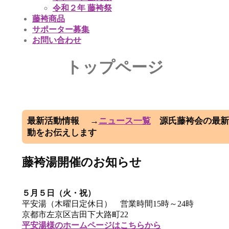
令和２年 藤袴祭
藤袴商品
サポーター募集
お問い合わせ
トップページ
最新活動情報 →
ニュース一覧
源氏藤袴会の最新
動をお伝えします
藤袴湯開催のお知らせ
５月５日（火・祝）
平安湯（木曜日定休日） 営業時間15時～24時
京都市左京区吉田下大路町22
平安湯様のホームページはこちらから