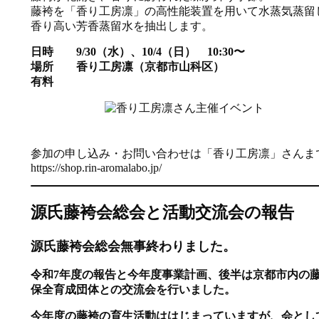
藤袴を「香り工房凛」の高性能装置を用いて水蒸気蒸留
香り高い芳香蒸留水を抽出します。
日時 9/30（水）、10/4（日） 10:30〜
場所 香り工房凛（京都市山科区）
有料
参加の申し込み・お問い合わせは「香り工房凛」さんま
https://shop.rin-aromalabo.jp/
源氏藤袴会総会と活動交流会の報告
源氏藤袴会総会無事終わりました。
令和7年度の報告と今年度事業計画、後半は京都市内の
保全育成団体との交流会を行いました。
今年度の藤袴の育生活動ははじまっていますが、会とし