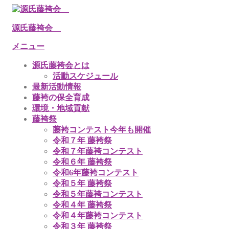
コ
ン
源氏藤袴会
テ
ン
メニュー
ツ
へ
源氏藤袴会とは
ス
活動スケジュール
キ
最新活動情報
ッ
藤袴の保全育成
プ
環境・地域貢献
藤袴祭
藤袴コンテスト今年も開催
令和７年 藤袴祭
令和７年藤袴コンテスト
令和６年 藤袴祭
令和6年藤袴コンテスト
令和５年 藤袴祭
令和５年藤袴コンテスト
令和４年 藤袴祭
令和４年藤袴コンテスト
令和３年 藤袴祭