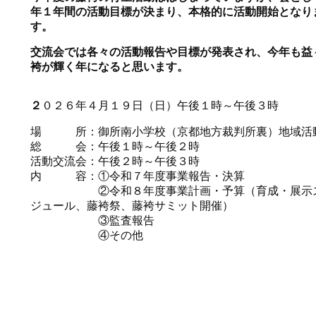
年１年間の活動目標が決まり、本格的に活動開始となり
す。
交流会では各々の活動報告や目標が発表され、今年も益
袴が輝く年になると思います。
２
０２６年４月１９日（日）午後１時～午後３時
場 所：御所南小学校（京都地方裁判所裏）地域活
総 会：午後１時～午後２時
活動交流会：午後２時～午後３時
内 容：①令和７年度事業報告・決算
②令和８年度事業計画・予算（育成・展示
ジュール、藤袴祭、藤袴サミット開催）
③監査報告
④その他