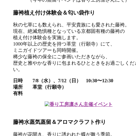
藤袴植え付け体験会＆匂い袋作り
秋の七草にも数えられ、平安貴族にも愛された藤袴。
現在、絶滅危惧種となっている京都固有種の藤袴の
植え付け体験会を実施します。
1000年以上の歴史を持つ革堂（行願寺）にて、
ミニガイドツアーも同時開催。
稀少な藤袴の保全にご参画いただきながら、
歴史と雅やかな香りに包まれるひとときをお過ごしくだ
い。
日時 7/8（水）、7/12（日） 10:30〜12:30
場所 革堂（行願寺）
有料
藤袴水蒸気蒸留＆アロマクラフト作り
藤袴が花開き、香りに誘われた蝶が舞う季節。