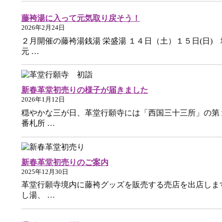
藤袴湯に入って元気取り戻そう！
2026年2月24日
２月開催の藤袴湯銭湯 栄盛湯 １４日（土）１５日(日) 
元 …
新春革堂初売りの様子が届きました
2026年1月12日
穏やかな三が日、革堂行願寺には「西国三十三所」の第
番札所 …
新春革堂初売りのご案内
2025年12月30日
革堂行願寺境内に藤袴グッズを販売する売店を出店しま
し湯、 …