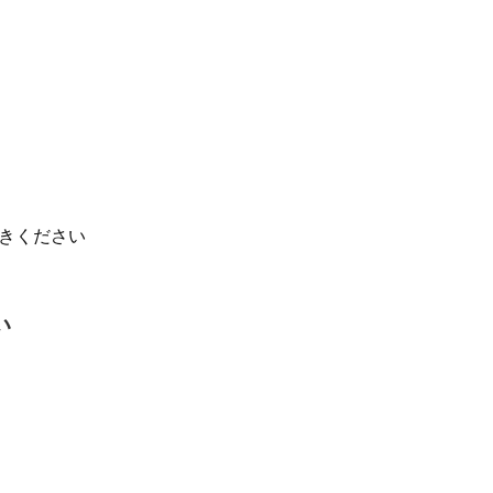
きください
い