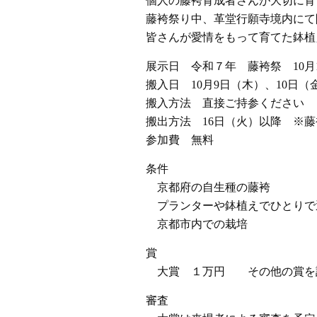
個人の藤袴育成者さんが大切に育
藤袴祭り中、革堂行願寺境内にて
皆さんが愛情をもって育てた鉢植
展示日 令和７年 藤袴祭 10月1
搬入日 10月9日（木）、10日（
搬入方法 直接ご持参ください
搬出方法 16日（火）以降 ※
参加費 無料
条件
京都府の自生種の藤袴
プランターや鉢植えでひとりで
京都市内での栽培
賞
大賞 １万円 その他の賞を
審査