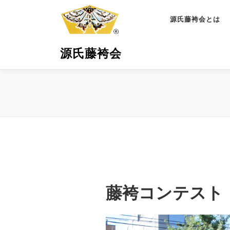
コ
ン
源氏藤袴会とは
テ
ン
源氏藤袴会
ツ
へ
ス
キ
ッ
プ
藤袴コンテスト