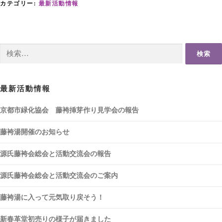
カテゴリー:
最新活動情報
検
索:
最新活動情報
京都市緑化協会 藤袴挿芽作り見学会の報告
藤袴湯開催のお知らせ
源氏藤袴会総会と活動交流会の報告
源氏藤袴会総会と活動交流会のご案内
藤袴湯に入って元気取り戻そう！
新春革堂初売りの様子が届きました