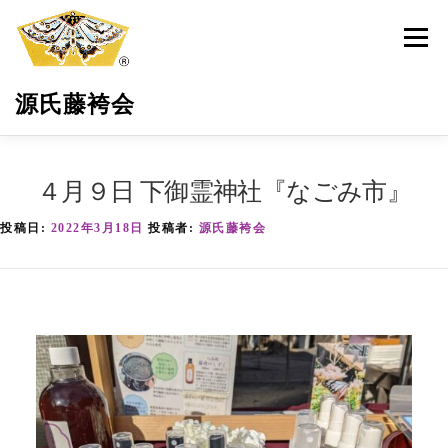
コ
ン
メニュ
テ
ン
源氏藤袴会
ツ
へ
ス
キ
源氏藤袴会とは
最新活動情報
藤袴の保全育成
４月９日 下御霊神社『なごみ市』
ッ
プ
投稿日:
2022年3月18日
投稿者:
源氏藤袴会
環境・地域貢献
藤袴祭
藤袴商品
サポーター募集
お問い合わせ